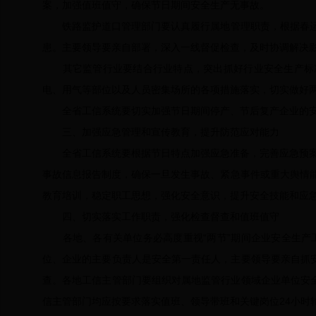
案，加强值班值守，确保节日期间安全生产无事故。
铁路监护道口管理部门要认真履行属地管理职责，根据春运
患。主要领导要亲自部署，深入一线督促检查，及时协调解决
其它监管行业要结合行业特点，突出抓好行业安全生产标准
电、用气等部位以及人员密集场所的各项措施落实，切实做好
全省工信系统要切实加强节日期间停产、节后复产企业的安
三、加强应急管理和宣传教育，提升防范应对能力
全省工信系统要根据节日特点加强应急准备，完善应急预案，
事故信息报告制度，确保一旦发生事故、紧急事件或重大舆情
教育培训，稳定职工思想，强化安全意识，提升安全技能和应
四、切实落实工作职责，强化检查督查和值班值守
各地、各有关单位务必高度重视“两节”期间企业安全生产
位、企业的主要负责人是安全第一责任人，主要领导要亲自抓安
查。各地工信主管部门要组织对属地监管行业领域企业单位安全
信主管部门均应按要求落实值班、领导带班和关键岗位24小时