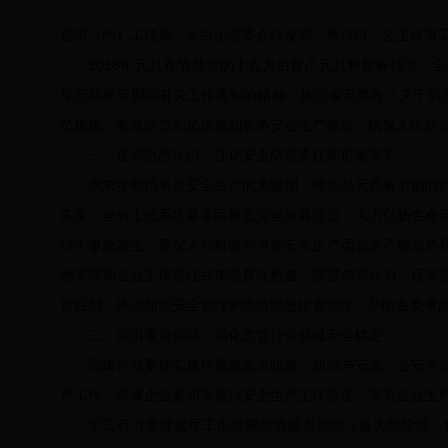
各市（州）工信局，长白山管委会经发局，梅河口、公主岭市
2018年元旦春节是党的十九大后首个元旦和新春佳节，全省
年元旦春节期间有关工作通知的精神，按照省安委办《关于切实
范措施，有效防范和坚决遏制各类安全生产事故，确保人民群
一、提高思想认识，强化安全防范责任和措施落实
岁末年初历来是安全生产的关键期，特别是元旦春节期间群
多发。全省工信系统要牢固树立安全发展理念，大力弘扬生命
特大事故发生。要深入分析研判当前安全生产面临的严峻形势
地管理和企业主体责任并加强督促检查，层层传导压力、压实
责任制，依法加强安全管理和岗位隐患排查治理，严防各类事
二、突出重点领域，强化监管行业领域安全稳定
民爆行业要切实履行属地监管职责，加强与安监、公安等部
产工作，民爆企业要切实履行安全生产主体责任，落实企业生产
军工行业要督促军工企业要加强重点部位（重大危险源、危