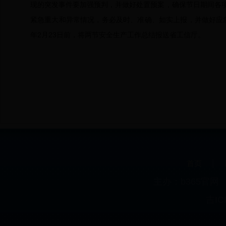
现的突发事件要加强预判，并做好处置预案，确保节日期间各
紧急重大和异常情况，务必及时、准确、如实上报，并做好应急
年2月23日前，将两节安全生产工作总结报送省工信厅。
|
首页
主办：b365官
吉IC