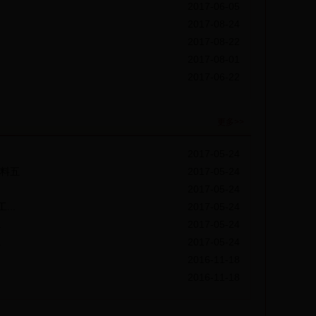
2017-06-05
2017-08-24
2017-08-22
2017-08-01
2017-06-22
更多>>
2017-05-24
资料五
2017-05-24
2017-05-24
..
2017-05-24
.
2017-05-24
.
2017-05-24
2016-11-18
2016-11-18