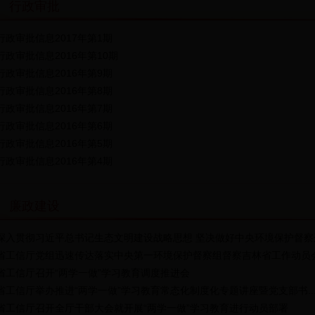
行政审批
行政审批信息2017年第1期
行政审批信息2016年第10期
行政审批信息2016年第9期
行政审批信息2016年第8期
行政审批信息2016年第7期
行政审批信息2016年第6期
行政审批信息2016年第5期
行政审批信息2016年第4期
廉政建设
深入贯彻习近平总书记生态文明建设战略思想 坚决做好中央环境保护督察边.
省工信厅党组迅速传达落实中央第一环境保护督察组督察吉林省工作动员
省工信厅召开“两学一做”学习教育调度推进会
省工信厅举办推进“两学一做”学习教育常态化制度化专题讲座暨党支部书..
省工信厅召开全厅干部大会就开展“两学一做”学习教育进行动员部署