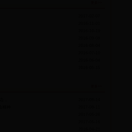
更多>>
2017-02-07
2016-11-01
2016-10-19
2016-09-08
2016-08-04
2016-07-10
2016-06-04
2016-05-15
更多>>
..
2017-08-14
会精神
2017-08-11
2017-05-26
.
2017-05-16
2016-04-21