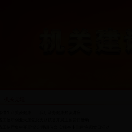
机关党建
珍惜生命关爱健康——我厅举办健康知识讲座
省工信厅创业大厦党总支赴镇赉开展主题党日活动
省工信厅集中开展“坚定理想信念 实现奋斗目标”主题党日活动