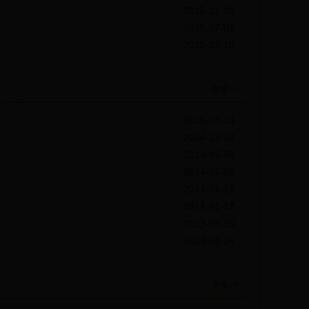
..
2015-11-18
2015-07-01
2015-02-16
更多>>
2016-10-19
2014-12-24
.
2014-07-30
2014-07-02
2014-01-17
2014-01-17
2013-09-16
2013-09-16
更多>>