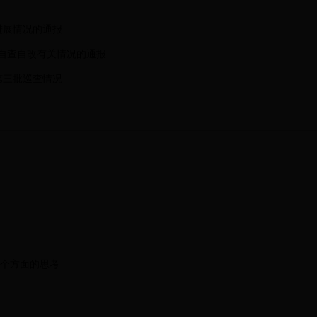
进展情况的通报
自查自改有关情况的通报
第三批巡查情况
六个方面的思考