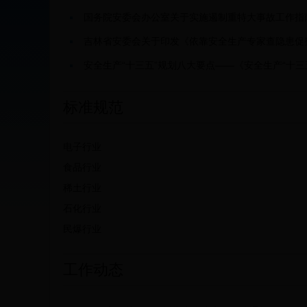
国务院安委会办公室关于实施遏制重特大事故工作指南
吉林省安委会关于印发《依靠安全生产专家查隐患促
安全生产“十三五”规划八大要点——《安全生产“十三
标准规范
电子行业
食品行业
稀土行业
石化行业
民爆行业
工作动态