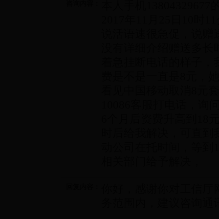
本人手机13804329
咨询内容：
2017年11月25日10
说活语速很急促，说赠送
没有详细介绍赠送多长
着急挂断电话的样子，
费是不是一直是8元，
看见中国移动取消8元套
10086客服打电话，
6个月后资费升高到18
时后给我解决，可直到我
动公司在托时间，等到
相关部门给予解决，
你好，感谢你对工信厅
回复内容：
务范围内，建议咨询通