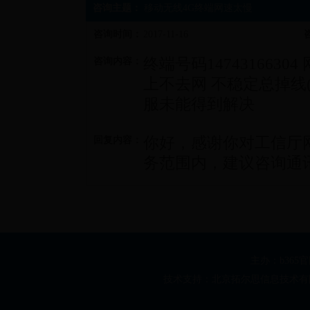
咨询主题：
移动无线4G终端网速太慢
咨询时间：
2017-11-16
终端号码147431663
咨询内容：
上不去网 不稳定总掉线(
服未能得到解决
你好，感谢你对工信厅
回复内容：
务范围内，建议咨询通
主办：b365
技术支持：北京拓尔思信息技术有