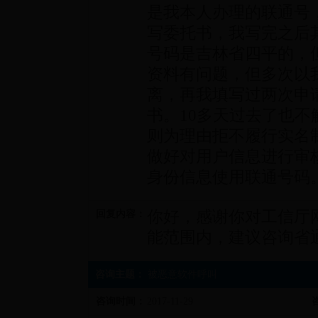
是我本人办理的联通号，
写委托书，我写完之后
号码是吉林省四平的，
资料有问题，但多次以
离，再我填写过两次申
书。10多天过去了也
则为理由拒不履行实名
做好对用户信息进行审
身份信息使用联通号码
你好，感谢你对工信厅
回复内容：
能范围内，建议咨询省
咨询主题：
被恶意软件呼叫
咨询时间：
2017-11-29