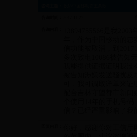
咨询主题：
投诉中国移动霸王条款
咨询时间：
2017-11-27
13894755566是我
咨询内容：
年，作为中国移动的忠实粉
信功能被取消，到2017
多次致电10086被告
我能提供证据证明我没
被告知涉嫌发送骚扰及
可，我可调取详单来证
配合吉林守望都市新闻
个使用14年的手机号
信？已经严重影响了我
你好，感谢你对工信厅
回复内容：
务范围内，建议咨询通