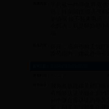
手机被一种叫做 呼死你
咨询内容：
话，打完就挂 呼入号码
影响我 接不起来电话
么解决，就是留的那个
急
你好，感谢你对工信厅
回复内容：
能范围内，建议咨询省
咨询主题：
县区级小微企业如何认证
咨询时间：
2017-11-28
我办在督促相关部门落
咨询内容：
有能够认证小微企业的
台小微企业认证的相关
策，相关单位就要企业