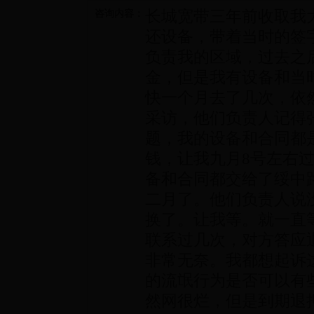
长城宽带三年前收取我大
咨询内容：
还设备，带着当时的签
负责我的区域，过去之
金，但是我有设备和当
快一个月去了几次，依
采访，他们负责人记得
题，我的设备和合同都
钱，让我九月8号左右
备和合同都交给了绥中
二月了。他们负责人说
换了。让我等。就一直
联系过几次，对方答应
非常无奈。我都想起诉
的流氓行为是否可以有
然网很烂，但是到期退