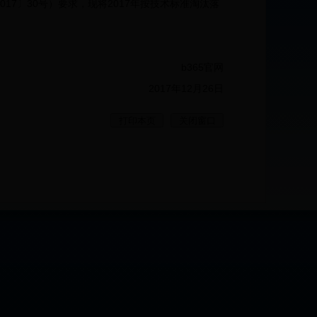
2017〕
30
号）要求，现将
2017
年按技术标准淘汰落
b365官网
2017
年12
月26
日