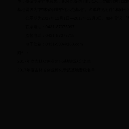
审，根据专家评审意见，拟将长春朝阳讯飞人工智能创新创业
基地晋级为“吉林省创业孵化示范基地”。名单详见附件
1
和附件
公示期为
2017
年
12
月
1
日—
2017
年
12
月
8
日。如有异议，请
联系电话：
0431-87075097
监督电话：
0431-87077715
电子信箱：
0431-999@163.com
附件：
2017年度吉林省创业孵化基地拟认定名单
2017
年度吉林省创业孵化示范基地晋级名单