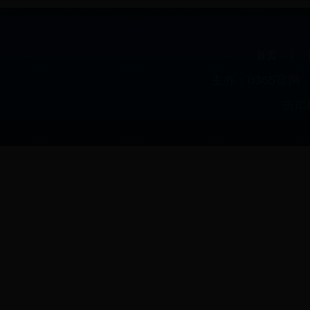
|
首页
主办：b365官
吉IC