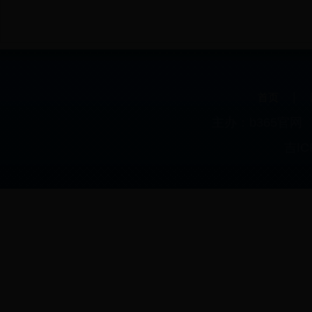
|
首页
主办：b365官
吉IC