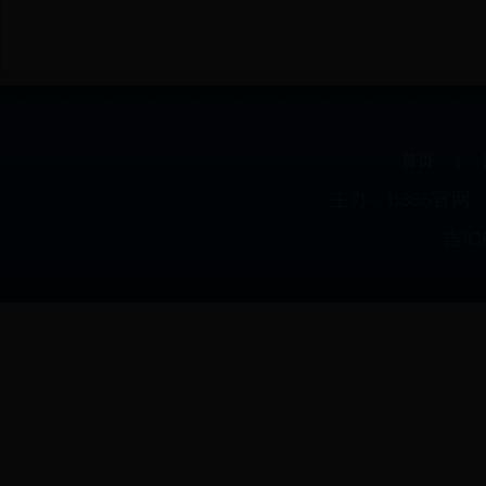
|
首页
主办：b365官
吉IC