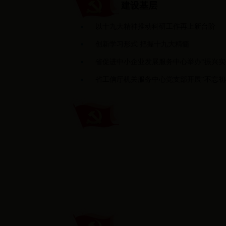
建设基层
以十九大精神推动科研工作再上新台阶
创新学习形式 把握十九大精髓
省促进中小企业发展服务中心举办“振兴实
省工信厅机关服务中心党支部开展“不忘初